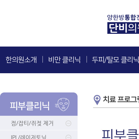
한의원소개
비만 클리닉
두피/탈모 클리
치료 프로그
점/잡티/쥐젖 제거
IPL/레이저토닝